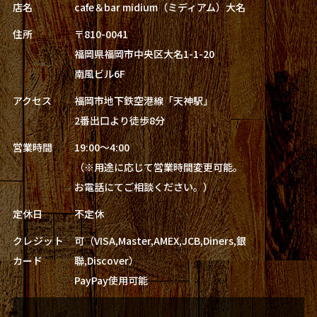
店名
cafe＆bar midium（ミディアム）大名
住所
〒810-0041
福岡県福岡市中央区大名1-1-20
南風ビル6F
アクセス
福岡市地下鉄空港線「天神駅」
2番出口より徒歩8分
営業時間
19:00～4:00
（※用途に応じて営業時間変更可能。
お電話にてご相談ください。）
定休日
不定休
クレジット
可（VISA,Master,AMEX,JCB,Diners,銀
カード
聯,Discover）
PayPay使用可能