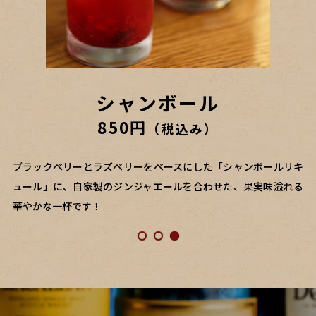
ホワイトネグローニ
Barのレモンサワー
シャンボール
800円
850円
850円
（税込み）
（税込み）
（税込み）
レモンとライムを3：1の割合で合わせたこだわりのフルーツカク
ホワイトネグローニとは、その名の通り白いネグローニ。ハーブ
ブラックベリーとラズベリーをベースにした「シャンボールリキ
テル。常連様から他とは全然違うとご好評いただいています！
の香りや独特の苦みを味わうベーシックなものに比べて、フレッ
ュール」に、自家製のジンジャエールを合わせた、果実味溢れる
シュで清涼感のある、華やかな味わいをお楽しみいただけます！
華やかな一杯です！