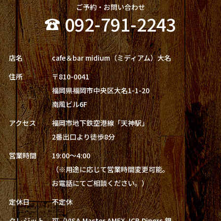
ご予約・お問い合わせ
092-791-2243
店名
cafe＆bar midium（ミディアム）大名
住所
〒810-0041
福岡県福岡市中央区大名1-1-20
南風ビル6F
アクセス
福岡市地下鉄空港線「天神駅」
2番出口より徒歩8分
営業時間
19:00～4:00
（※用途に応じて営業時間変更可能。
お電話にてご相談ください。）
定休日
不定休
クレジット
可（VISA,Master,AMEX,JCB,Diners,銀