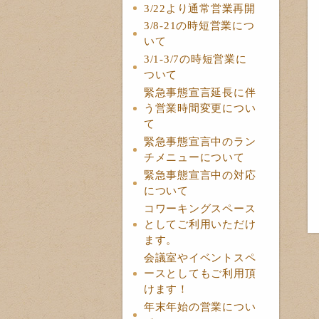
3/22より通常営業再開
3/8-21の時短営業につ
いて
3/1-3/7の時短営業に
ついて
緊急事態宣言延長に伴
う営業時間変更につい
て
緊急事態宣言中のラン
チメニューについて
緊急事態宣言中の対応
について
コワーキングスペース
としてご利用いただけ
ます。
会議室やイベントスペ
ースとしてもご利用頂
けます！
年末年始の営業につい